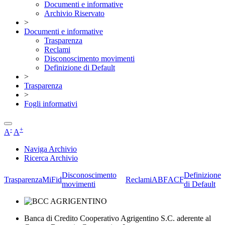
Documenti e informative
Archivio Riservato
>
Documenti e informative
Trasparenza
Reclami
Disconoscimento movimenti
Definizione di Default
>
Trasparenza
>
Fogli informativi
-
+
A
A
Naviga Archivio
Ricerca Archivio
Disconoscimento
Definizione
Trasparenza
MiFid
Reclami
ABF
ACF
movimenti
di Default
Banca di Credito Cooperativo Agrigentino S.C. aderente al