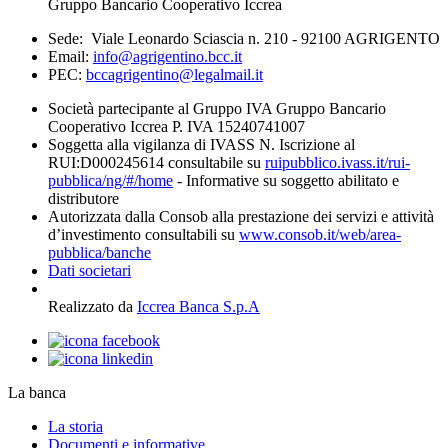
Gruppo Bancario Cooperativo Iccrea
Sede: Viale Leonardo Sciascia n. 210 - 92100 AGRIGENTO
Email:
info@agrigentino.bcc.it
PEC:
bccagrigentino@legalmail.it
Società partecipante al Gruppo IVA Gruppo Bancario
Cooperativo Iccrea P. IVA 15240741007
Soggetta alla vigilanza di IVASS N. Iscrizione al
RUI:D000245614 consultabile su
ruipubblico.ivass.it/rui-
pubblica/ng/#/home
- Informative su soggetto abilitato e
distributore
Autorizzata dalla Consob alla prestazione dei servizi e attività
d’investimento consultabili su
www.consob.it/web/area-
pubblica/banche
Dati societari
Realizzato da
Iccrea Banca S.p.A
La banca
La storia
Documenti e informative