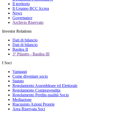
Il territorio
Il Gruppo BCC Iccrea
News
Governance
Archivio Riservato
Investor Relations
Dati di bilancio
Dati di bilancio
Basilea II
3° Pilastro - Basilea III
I Soci
Vantaggi
Come diventare socio
Statuto
Regolamento Assembleare ed Elettorale
Regolamento Compravendita
Regolamento Perdita qualità Socio
Mediazione
Riacquisto Azioni Proprie
Area Riservata Soci