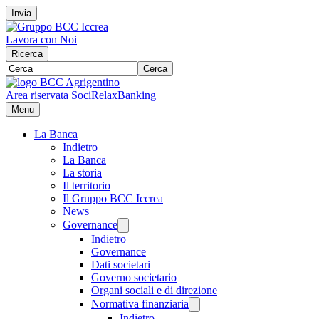
Invia
Lavora con Noi
Ricerca
Cerca
Area riservata Soci
RelaxBanking
Menu
La Banca
Indietro
La Banca
La storia
Il territorio
Il Gruppo BCC Iccrea
News
Governance
Indietro
Governance
Dati societari
Governo societario
Organi sociali e di direzione
Normativa finanziaria
Indietro