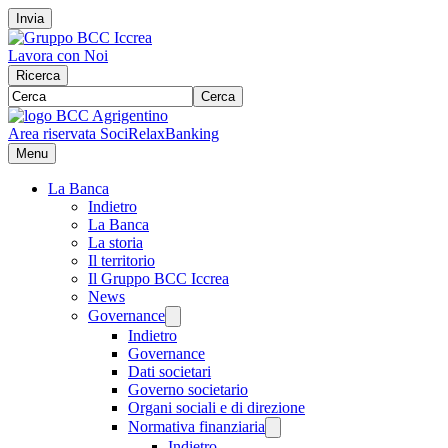
Invia
Lavora con Noi
Ricerca
Cerca
Area riservata Soci
RelaxBanking
Menu
La Banca
Indietro
La Banca
La storia
Il territorio
Il Gruppo BCC Iccrea
News
Governance
Indietro
Governance
Dati societari
Governo societario
Organi sociali e di direzione
Normativa finanziaria
Indietro