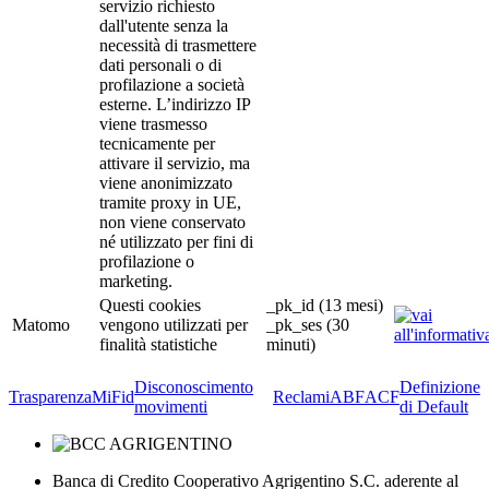
servizio richiesto
dall'utente senza la
necessità di trasmettere
dati personali o di
profilazione a società
esterne. L’indirizzo IP
viene trasmesso
tecnicamente per
attivare il servizio, ma
viene anonimizzato
tramite proxy in UE,
non viene conservato
né utilizzato per fini di
profilazione o
marketing.
Questi cookies
_pk_id (13 mesi)
Matomo
vengono utilizzati per
_pk_ses (30
finalità statistiche
minuti)
Disconoscimento
Definizione
Trasparenza
MiFid
Reclami
ABF
ACF
movimenti
di Default
Banca di Credito Cooperativo Agrigentino S.C. aderente al