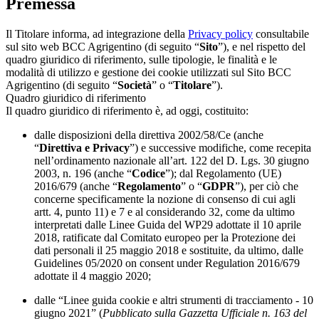
Premessa
Il Titolare informa, ad integrazione della
Privacy policy
consultabile
sul sito web BCC Agrigentino (di seguito “
Sito
”), e nel rispetto del
quadro giuridico di riferimento, sulle tipologie, le finalità e le
modalità di utilizzo e gestione dei cookie utilizzati sul Sito BCC
Agrigentino (di seguito “
Società
” o “
Titolare
”).
Quadro giuridico di riferimento
Il quadro giuridico di riferimento è, ad oggi, costituito:
dalle disposizioni della direttiva 2002/58/Ce (anche
“
Direttiva e Privacy
”) e successive modifiche, come recepita
nell’ordinamento nazionale all’art. 122 del D. Lgs. 30 giugno
2003, n. 196 (anche “
Codice
”); dal Regolamento (UE)
2016/679 (anche “
Regolamento
” o “
GDPR
”), per ciò che
concerne specificamente la nozione di consenso di cui agli
artt. 4, punto 11) e 7 e al considerando 32, come da ultimo
interpretati dalle Linee Guida del WP29 adottate il 10 aprile
2018, ratificate dal Comitato europeo per la Protezione dei
dati personali il 25 maggio 2018 e sostituite, da ultimo, dalle
Guidelines 05/2020 on consent under Regulation 2016/679
adottate il 4 maggio 2020;
dalle “Linee guida cookie e altri strumenti di tracciamento - 10
giugno 2021” (
Pubblicato sulla Gazzetta Ufficiale n. 163 del