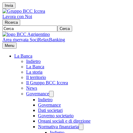
Invia
Lavora con Noi
Ricerca
Cerca
Area riservata Soci
RelaxBanking
Menu
La Banca
Indietro
La Banca
La storia
Il territorio
Il Gruppo BCC Iccrea
News
Governance
Indietro
Governance
Dati societari
Governo societario
Organi sociali e di direzione
Normativa finanziaria
Indietro