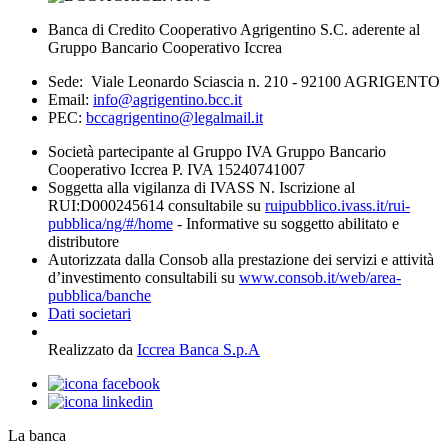
Banca di Credito Cooperativo Agrigentino S.C. aderente al
Gruppo Bancario Cooperativo Iccrea
Sede: Viale Leonardo Sciascia n. 210 - 92100 AGRIGENTO
Email:
info@agrigentino.bcc.it
PEC:
bccagrigentino@legalmail.it
Società partecipante al Gruppo IVA Gruppo Bancario
Cooperativo Iccrea P. IVA 15240741007
Soggetta alla vigilanza di IVASS N. Iscrizione al
RUI:D000245614 consultabile su
ruipubblico.ivass.it/rui-
pubblica/ng/#/home
- Informative su soggetto abilitato e
distributore
Autorizzata dalla Consob alla prestazione dei servizi e attività
d’investimento consultabili su
www.consob.it/web/area-
pubblica/banche
Dati societari
Realizzato da
Iccrea Banca S.p.A
La banca