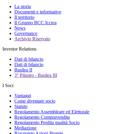
La storia
Documenti e informative
Il territorio
Il Gruppo BCC Iccrea
News
Governance
Archivio Riservato
Investor Relations
Dati di bilancio
Dati di bilancio
Basilea II
3° Pilastro - Basilea III
I Soci
Vantaggi
Come diventare socio
Statuto
Regolamento Assembleare ed Elettorale
Regolamento Compravendita
Regolamento Perdita qualità Socio
Mediazione
Riacquisto Azioni Proprie