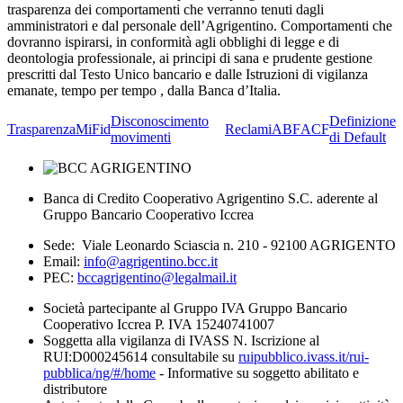
trasparenza dei comportamenti che verranno tenuti dagli
amministratori e dal personale dell’Agrigentino. Comportamenti che
dovranno ispirarsi, in conformità agli obblighi di legge e di
deontologia professionale, ai principi di sana e prudente gestione
prescritti dal Testo Unico bancario e dalle Istruzioni di vigilanza
emanate, tempo per tempo , dalla Banca d’Italia.
Disconoscimento
Definizione
Trasparenza
MiFid
Reclami
ABF
ACF
movimenti
di Default
Banca di Credito Cooperativo Agrigentino S.C. aderente al
Gruppo Bancario Cooperativo Iccrea
Sede: Viale Leonardo Sciascia n. 210 - 92100 AGRIGENTO
Email:
info@agrigentino.bcc.it
PEC:
bccagrigentino@legalmail.it
Società partecipante al Gruppo IVA Gruppo Bancario
Cooperativo Iccrea P. IVA 15240741007
Soggetta alla vigilanza di IVASS N. Iscrizione al
RUI:D000245614 consultabile su
ruipubblico.ivass.it/rui-
pubblica/ng/#/home
- Informative su soggetto abilitato e
distributore