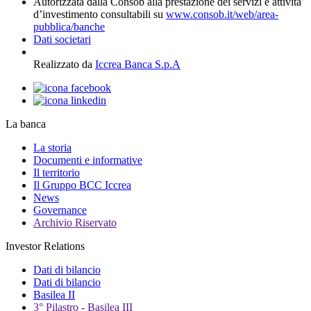
Autorizzata dalla Consob alla prestazione dei servizi e attività
d’investimento consultabili su
www.consob.it/web/area-
pubblica/banche
Dati societari
Realizzato da
Iccrea Banca S.p.A
La banca
La storia
Documenti e informative
Il territorio
Il Gruppo BCC Iccrea
News
Governance
Archivio Riservato
Investor Relations
Dati di bilancio
Dati di bilancio
Basilea II
3° Pilastro - Basilea III