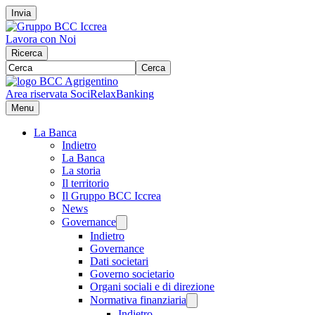
Invia
Lavora con Noi
Ricerca
Cerca
Area riservata Soci
RelaxBanking
Menu
La Banca
Indietro
La Banca
La storia
Il territorio
Il Gruppo BCC Iccrea
News
Governance
Indietro
Governance
Dati societari
Governo societario
Organi sociali e di direzione
Normativa finanziaria
Indietro