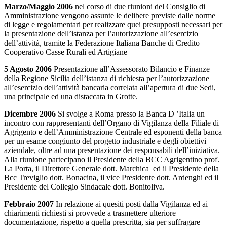
Marzo/Maggio 2006
nel corso di due riunioni del Consiglio di
Amministrazione vengono assunte le delibere previste dalle norme
di legge e regolamentari per realizzare quei presupposti necessari per
la presentazione dell’istanza per l’autorizzazione all’esercizio
dell’attività, tramite la Federazione Italiana Banche di Credito
Cooperativo Casse Rurali ed Artigiane
5 Agosto 2006
Presentazione all’Assessorato Bilancio e Finanze
della Regione Sicilia dell’istanza di richiesta per l’autorizzazione
all’esercizio dell’attività bancaria correlata all’apertura di due Sedi,
una principale ed una distaccata in Grotte.
Dicembre 2006
Si svolge a Roma presso
la Banca D ’Italia un
incontro con rappresentanti dell’Organo di Vigilanza della Filiale di
Agrigento e dell’Amministrazione Centrale ed esponenti della banca
per un esame congiunto del progetto industriale e degli obiettivi
aziendale, oltre ad una presentazione dei responsabili dell’iniziativa.
Alla riunione partecipano il Presidente della BCC Agrigentino prof.
La Porta, il Direttore Generale dott. Marchica ed il Presidente della
Bcc Treviglio dott. Bonacina, il vice Presidente dott. Ardenghi ed il
Presidente del Collegio Sindacale dott. Bonitoliva.
Febbraio 2007
In relazione ai quesiti posti dalla Vigilanza ed ai
chiarimenti richiesti si provvede a trasmettere ulteriore
documentazione, rispetto a quella prescritta, sia per suffragare