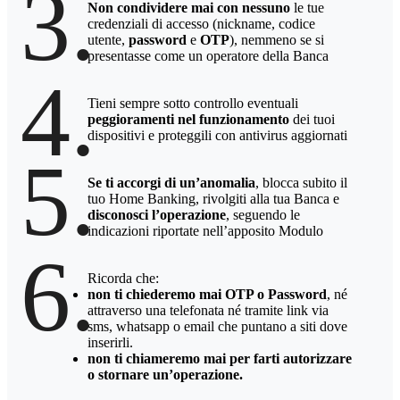
3.
Non condividere mai con nessuno
le tue
credenziali di accesso (nickname, codice
utente,
password
e
OTP
), nemmeno se si
presentasse come un operatore della Banca
4.
Tieni sempre sotto controllo eventuali
peggioramenti nel funzionamento
dei tuoi
dispositivi e proteggili con antivirus aggiornati
5.
Se ti accorgi di un’anomalia
, blocca subito il
tuo Home Banking, rivolgiti alla tua Banca e
disconosci l’operazione
, seguendo le
indicazioni riportate nell’apposito Modulo
6.
Ricorda che:
non ti chiederemo mai OTP o Password
, né
attraverso una telefonata né tramite link via
sms, whatsapp o email che puntano a siti dove
inserirli.
non ti chiameremo mai per farti autorizzare
o stornare un’operazione.