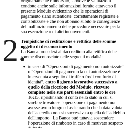
originariamente rimborsato, laddove le valutazioni
condotte anche sulle informazioni fornite attraverso il
presente Modulo evidenzino che le operazioni di
pagamento siano autenticate, correttamente registrate e
contabilizzate e che non abbiano subito le conseguenze
del malfunzionamento delle procedure necessarie per la
sua esecuzione o di altri inconvenienti.
2.
Tempistiche di restituzione e rettifica delle somme
oggetto di disconoscimento
La Banca procederà al riaccredito o alla rettifica delle
somme disconosciute nelle seguenti modalità:
in caso di “Operazioni di pagamento non autorizzate”
o “Operazioni di pagamento la cui autorizzazione è
intervenuta a seguito di truffe o frodi con furto di
identità”,
entro il giorno lavorativo successivo a
quello della ricezione del Modulo, ricevuto
completo nelle sue parti essenziali entro le ore
16:15
, ripristinando il conto nello stato in cui si
sarebbe trovato se l'operazione di pagamento non
avesse avuto luogo ed assicurando che la data valuta
dell'accredito non sia successiva a quella dell'addebito
dell'importo. La Banca può tuttavia sospendere
l’operazione di rimborso in caso di motivato sospetto