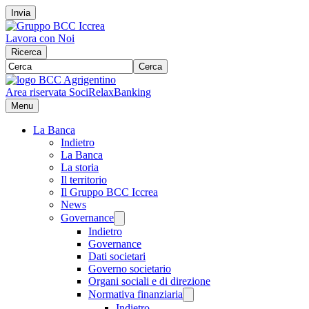
Invia
Lavora con Noi
Ricerca
Cerca
Area riservata Soci
RelaxBanking
Menu
La Banca
Indietro
La Banca
La storia
Il territorio
Il Gruppo BCC Iccrea
News
Governance
Indietro
Governance
Dati societari
Governo societario
Organi sociali e di direzione
Normativa finanziaria
Indietro