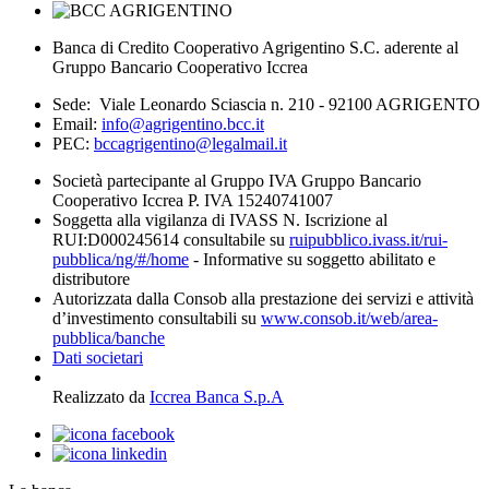
Banca di Credito Cooperativo Agrigentino S.C. aderente al
Gruppo Bancario Cooperativo Iccrea
Sede: Viale Leonardo Sciascia n. 210 - 92100 AGRIGENTO
Email:
info@agrigentino.bcc.it
PEC:
bccagrigentino@legalmail.it
Società partecipante al Gruppo IVA Gruppo Bancario
Cooperativo Iccrea P. IVA 15240741007
Soggetta alla vigilanza di IVASS N. Iscrizione al
RUI:D000245614 consultabile su
ruipubblico.ivass.it/rui-
pubblica/ng/#/home
- Informative su soggetto abilitato e
distributore
Autorizzata dalla Consob alla prestazione dei servizi e attività
d’investimento consultabili su
www.consob.it/web/area-
pubblica/banche
Dati societari
Realizzato da
Iccrea Banca S.p.A