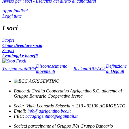
Avviso per i soci - Esercizio del diritto di candidarsi
Approfondisci
Leggi tutte
I soci
Scopri
Come diventare socio
Scopri
i vantaggi e benefit
Disconoscimento
Definizione
Trasparenza
MiFid
Reclami
ABF
ACF
movimenti
di Default
Banca di Credito Cooperativo Agrigentino S.C. aderente al
Gruppo Bancario Cooperativo Iccrea
Sede: Viale Leonardo Sciascia n. 210 - 92100 AGRIGENTO
Email:
info@agrigentino.bcc.it
PEC:
bccagrigentino@legalmail.it
Società partecipante al Gruppo IVA Gruppo Bancario