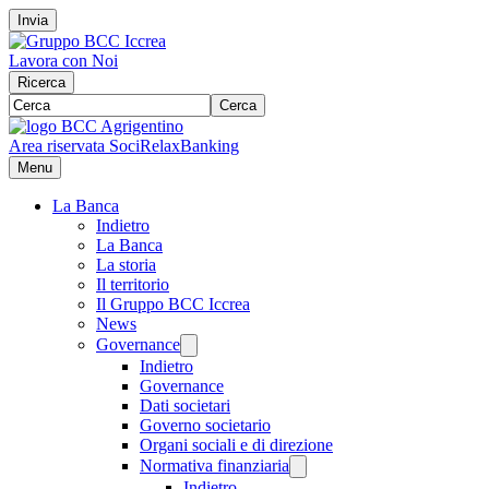
Invia
Lavora con Noi
Ricerca
Cerca
Area riservata Soci
RelaxBanking
Menu
La Banca
Indietro
La Banca
La storia
Il territorio
Il Gruppo BCC Iccrea
News
Governance
Indietro
Governance
Dati societari
Governo societario
Organi sociali e di direzione
Normativa finanziaria
Indietro