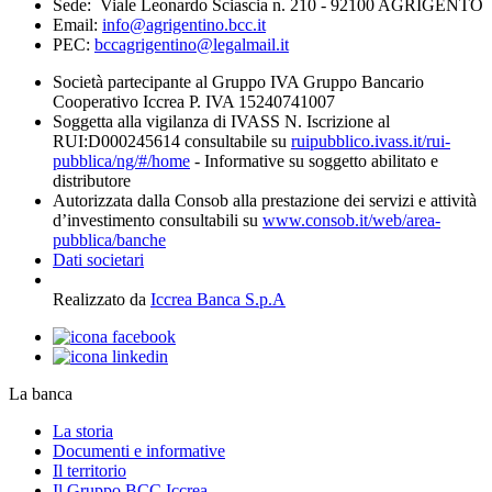
Sede: Viale Leonardo Sciascia n. 210 - 92100 AGRIGENTO
Email:
info@agrigentino.bcc.it
PEC:
bccagrigentino@legalmail.it
Società partecipante al Gruppo IVA Gruppo Bancario
Cooperativo Iccrea P. IVA 15240741007
Soggetta alla vigilanza di IVASS N. Iscrizione al
RUI:D000245614 consultabile su
ruipubblico.ivass.it/rui-
pubblica/ng/#/home
- Informative su soggetto abilitato e
distributore
Autorizzata dalla Consob alla prestazione dei servizi e attività
d’investimento consultabili su
www.consob.it/web/area-
pubblica/banche
Dati societari
Realizzato da
Iccrea Banca S.p.A
La banca
La storia
Documenti e informative
Il territorio
Il Gruppo BCC Iccrea