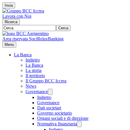
Invia
Lavora con Noi
Ricerca
Cerca
Area riservata Soci
RelaxBanking
Menu
La Banca
Indietro
La Banca
La storia
Il territorio
Il Gruppo BCC Iccrea
News
Governance
Indietro
Governance
Dati societari
Governo societario
Organi sociali e di direzione
Normativa finanziaria
Indietro