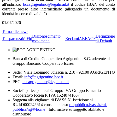
all'indirizzo
bccagrigentino@legalmail.it
il codice IBAN del conto
corrente presso altro intermediario (allegando un documento di
identità in corso di validità).
01/07/2026
Torna alle news
Disconoscimento
Definizione
Trasparenza
MiFid
Reclami
ABF
ACF
movimenti
di Default
Banca di Credito Cooperativo Agrigentino S.C. aderente al
Gruppo Bancario Cooperativo Iccrea
Sede: Viale Leonardo Sciascia n. 210 - 92100 AGRIGENTO
Email:
info@agrigentino.bcc.it
PEC:
bccagrigentino@legalmail.it
Società partecipante al Gruppo IVA Gruppo Bancario
Cooperativo Iccrea P. IVA 15240741007
Soggetta alla vigilanza di IVASS N. Iscrizione al
RUI:D000245614 consultabile su
ruipubblico.ivass.it/rui-
pubblica/ng/#/home
- Informative su soggetto abilitato e
distributore