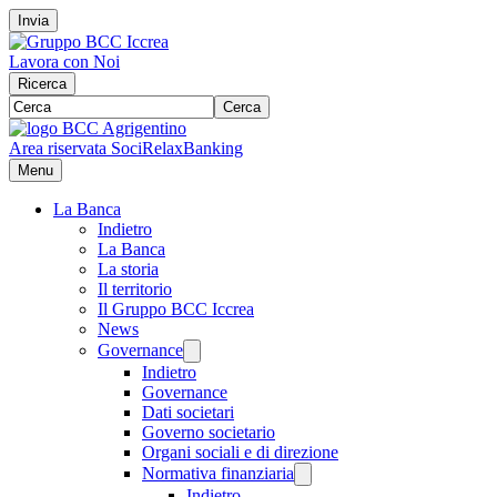
Invia
Lavora con Noi
Ricerca
Cerca
Area riservata Soci
RelaxBanking
Menu
La Banca
Indietro
La Banca
La storia
Il territorio
Il Gruppo BCC Iccrea
News
Governance
Indietro
Governance
Dati societari
Governo societario
Organi sociali e di direzione
Normativa finanziaria
Indietro