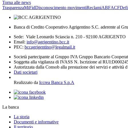
Torna alle news
Trasparenza
MiFid
Disconoscimento movimenti
Reclami
ABF
ACF
Defi
Banca di Credito Cooperativo Agrigentino S.C. aderente al Gr
Sede: Viale Leonardo Sciascia n. 210 - 92100 AGRIGENTO
Email:
info@agrigentino.bcc.it
PEC:
bccagrigentino@legalmail.it
Società partecipante al Gruppo IVA Gruppo Bancario Coopera
Soggetta alla vigilanza di IVASS N. Iscrizione al RUI:D00024
Autorizzata dalla Consob alla prestazione dei servizi e attività 
Dati societari
Realizzato da
Iccrea Banca S.p.A
La banca
La storia
Documenti e informative
Il territorio