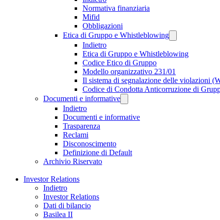
Normativa finanziaria
Mifid
Obbligazioni
Etica di Gruppo e Whistleblowing
Indietro
Etica di Gruppo e Whistleblowing
Codice Etico di Gruppo
Modello organizzativo 231/01
Il sistema di segnalazione delle violazioni 
Codice di Condotta Anticorruzione di Grup
Documenti e informative
Indietro
Documenti e informative
Trasparenza
Reclami
Disconoscimento
Definizione di Default
Archivio Riservato
Investor Relations
Indietro
Investor Relations
Dati di bilancio
Basilea II