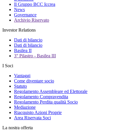
Il Gruppo BCC Iccrea
News
Governance
Archivio Riservato
Investor Relations
Dati di bilancio
Dati di bilancio
Basilea II
3° Pilastro - Basilea III
I Soci
Vantaggi
Come diventare socio
Statuto
Regolamento Assembleare ed Elettorale
Regolamento Compravendita
Regolamento Perdita qualità Socio
Mediazione
Riacquisto Azioni Proprie
Area Riservata Soci
La nostra offerta