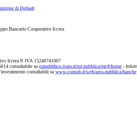
nizione di Default
uppo Bancario Cooperativo Iccrea
tivo Iccrea P. IVA 15240741007
5614 consultabile su
ruipubblico.ivass.it/rui-pubblica/ng/#/home
- Inform
d’investimento consultabili su
www.consob.it/web/area-pubblica/banche