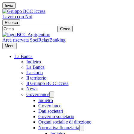
Invia
Lavora con Noi
Ricerca
Cerca
Area riservata Soci
RelaxBanking
Menu
La Banca
Indietro
La Banca
La storia
Il territorio
Il Gruppo BCC Iccrea
News
Governance
Indietro
Governance
Dati societari
Governo societario
Organi sociali e di direzione
Normativa finanziaria
Indietro