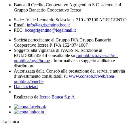
Banca di Credito Cooperativo Agrigentino S.C. aderente al
Gruppo Bancario Cooperativo Iccrea
Sede: Viale Leonardo Sciascia n. 210 - 92100 AGRIGENTO
Email:
info@agrigentino.bcc.it
PEC:
bccagrigentino@legalmail.it
Società partecipante al Gruppo IVA Gruppo Bancario
Cooperativo Iccrea P. IVA 15240741007
Soggetta alla vigilanza di IVASS N. Iscrizione al
RUI:D000245614 consultabile su
ruipubblico.ivass.it/rui-
pubblica/ng/#/home
- Informative su soggetto abilitato e
distributore
Autorizzata dalla Consob alla prestazione dei servizi e attività
d’investimento consultabili su
www.consob.it/web/area-
pubblica/banche
Dati societari
Realizzato da
Iccrea Banca S.p.A
La banca