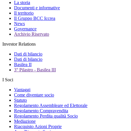
La storia
Documenti e informative
Il territorio
Il Gruppo BCC Iccrea
News
Governance
Archivio Riservato
Investor Relations
Dati di bilancio
Dati di bilancio
Basilea II
3° Pilastro - Basilea III
I Soci
Vantaggi
Come diventare socio
Statuto
Regolamento Assembleare ed Elettorale
Regolamento Compravendita
Regolamento Perdita qualità Socio
Mediazione
Riacquisto Azioni Proprie