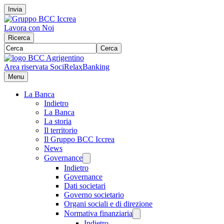
Invia
Lavora con Noi
Ricerca
Cerca
Area riservata Soci
RelaxBanking
Menu
La Banca
Indietro
La Banca
La storia
Il territorio
Il Gruppo BCC Iccrea
News
Governance
Indietro
Governance
Dati societari
Governo societario
Organi sociali e di direzione
Normativa finanziaria
Indietro