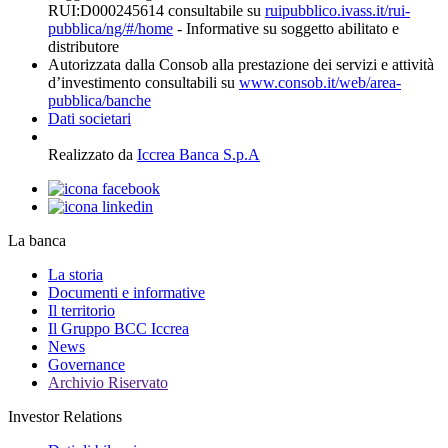
RUI:D000245614 consultabile su
ruipubblico.ivass.it/rui-
pubblica/ng/#/home
- Informative su soggetto abilitato e
distributore
Autorizzata dalla Consob alla prestazione dei servizi e attività
d’investimento consultabili su
www.consob.it/web/area-
pubblica/banche
Dati societari
Realizzato da
Iccrea Banca S.p.A
La banca
La storia
Documenti e informative
Il territorio
Il Gruppo BCC Iccrea
News
Governance
Archivio Riservato
Investor Relations