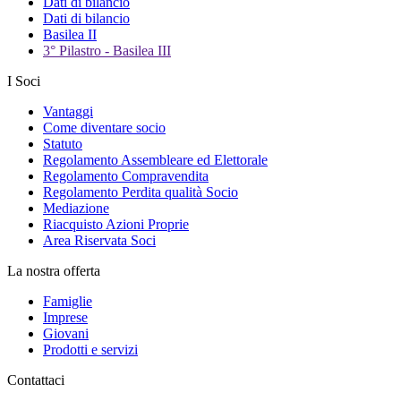
Dati di bilancio
Dati di bilancio
Basilea II
3° Pilastro - Basilea III
I Soci
Vantaggi
Come diventare socio
Statuto
Regolamento Assembleare ed Elettorale
Regolamento Compravendita
Regolamento Perdita qualità Socio
Mediazione
Riacquisto Azioni Proprie
Area Riservata Soci
La nostra offerta
Famiglie
Imprese
Giovani
Prodotti e servizi
Contattaci