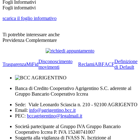
Fogli Informativi
Fogli informativi
scarica il foglio informativo
Ti potrebbe interessare anche
Previdenza Complementare
Disconoscimento
Definizione
Trasparenza
MiFid
Reclami
ABF
ACF
movimenti
di Default
Banca di Credito Cooperativo Agrigentino S.C. aderente al
Gruppo Bancario Cooperativo Iccrea
Sede: Viale Leonardo Sciascia n. 210 - 92100 AGRIGENTO
Email:
info@agrigentino.bcc.it
PEC:
bccagrigentino@legalmail.it
Società partecipante al Gruppo IVA Gruppo Bancario
Cooperativo Iccrea P. IVA 15240741007
Soggetta alla vigilanza di IVASS N. Iscrizione al