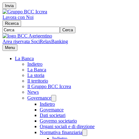
Invia
Lavora con Noi
Ricerca
Cerca
Area riservata Soci
RelaxBanking
Menu
La Banca
Indietro
La Banca
La storia
Il territorio
Il Gruppo BCC Iccrea
News
Governance
Indietro
Governance
Dati societari
Governo societario
Organi sociali e di direzione
Normativa finanziaria
Indietro